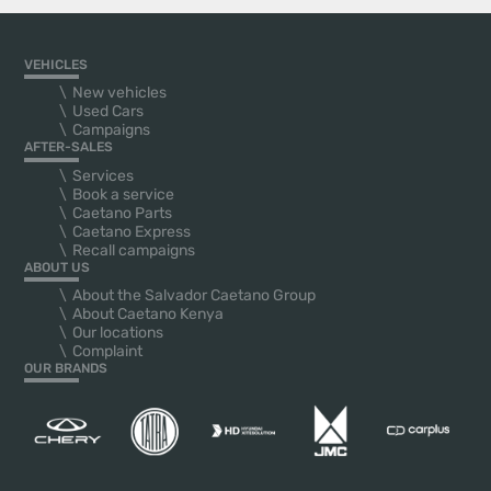
VEHICLES
New vehicles
Used Cars
Campaigns
AFTER-SALES
Services
Book a service
Caetano Parts
Caetano Express
Recall campaigns
ABOUT US
About the Salvador Caetano Group
About Caetano Kenya
Our locations
Complaint
OUR BRANDS